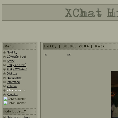
Fotky | 30.06. 2004 | Kata
Menu
Novinky
|<
<<
ZáWisláci
[
reg
]
Srazy
Fotky ze srazů
Fotky XChatařů
Diskuze
Narozeniny
Informace
Zábava
» Na co kam «
Kontakty
Kdy bude...?
Další sraz | zbývá