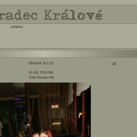
..reklamy..
Obrázek 16 z 22
>>
81 KB, 576×768,
Fotil: Runner-HK